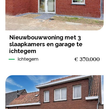
nieuwbouwwoning met 3
slaapkamers en garage te
ichtegem
€ 370.000
Ichtegem
3
161 m²
1
461 m²