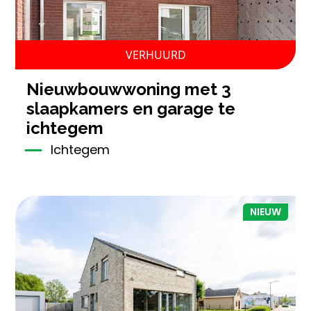
VERHUURD
nieuwbouwwoning met 3
slaapkamers en garage te
ichtegem
Ichtegem
NIEUW
3
254 m²
1
2.114 m²