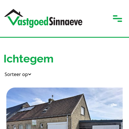
Ichtegem
Sorteer op
3
138 m²
1
213 m²