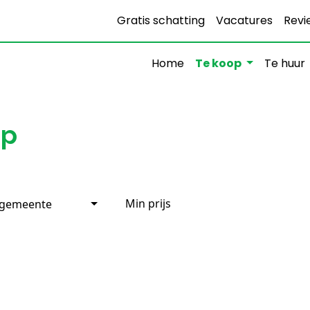
Gratis schatting
Vacatures
Revi
Home
Te koop
Te huur
op
 gemeente