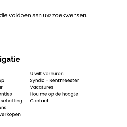
die voldoen aan uw zoekwensen.
igatie
U wilt verhuren
op
Syndic - Rentmeester
ur
Vacatures
enties
Hou me op de hoogte
 schatting
Contact
ons
 verkopen