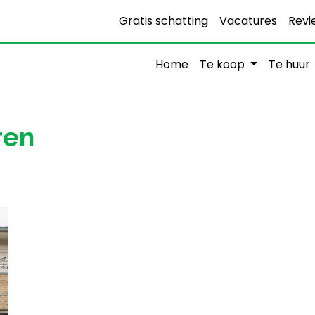
Gratis schatting
Vacatures
Revi
Home
Te koop
Te huur
ren