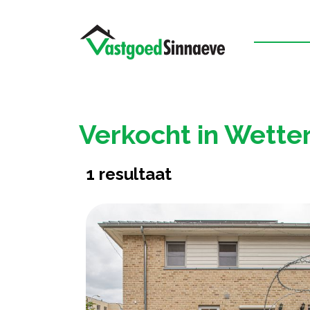
Verkocht in Wette
1
resultaat