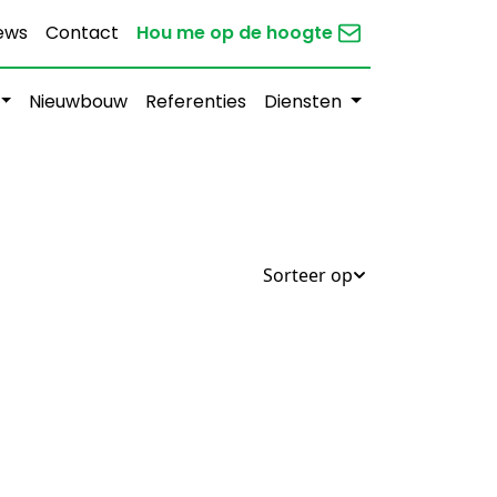
ews
Contact
Hou me op de hoogte
Nieuwbouw
Referenties
Diensten
Sorteer op