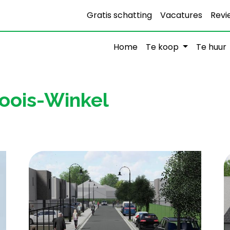
Gratis schatting
Vacatures
Revi
Home
Te koop
Te huur
loois-Winkel