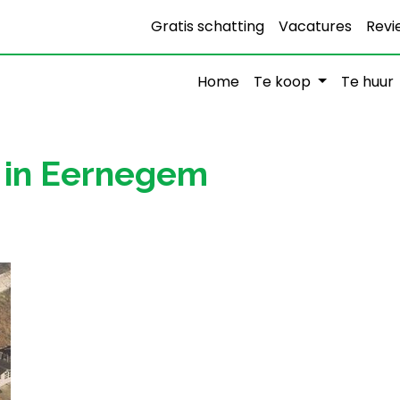
Gratis schatting
Vacatures
Revi
Home
Te koop
Te huur
t in Eernegem