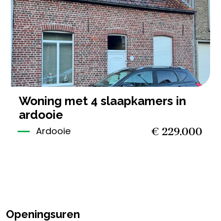
4
159 m²
1
407 m²
woning met 4 slaapkamers in
ardooie
€ 229.000
Ardooie
Openingsuren