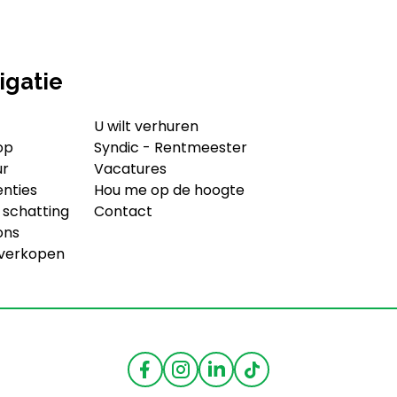
igatie
U wilt verhuren
op
Syndic - Rentmeester
ur
Vacatures
enties
Hou me op de hoogte
 schatting
Contact
ons
 verkopen