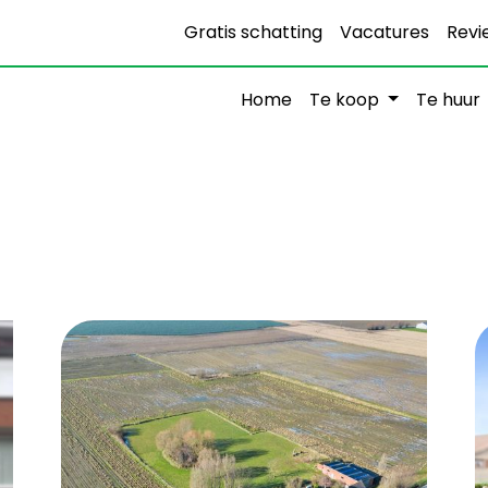
Gratis schatting
Vacatures
Revi
Home
Te koop
Te huur
3
181 m²
1
6.474 m²