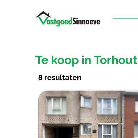
Te koop in Torhout
8
resultaten
2
128 m²
1
533 m²