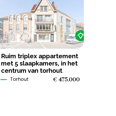
5
1
270 m²
ruim triplex appartement
met 5 slaapkamers, in het
centrum van torhout
€ 475.000
Torhout