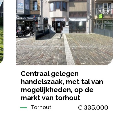
219 m²
240 m²
centraal gelegen
handelszaak, met tal van
mogelijkheden, op de
markt van torhout
€ 335.000
Torhout