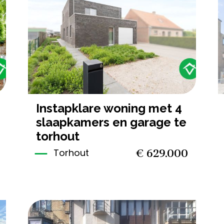
4
249 m²
2
511 m²
instapklare woning met 4
slaapkamers en garage te
torhout
€ 629.000
Torhout