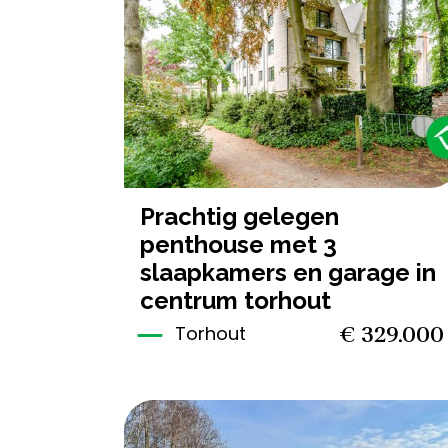
3
161 m²
2
prachtig gelegen
penthouse met 3
slaapkamers en garage in
centrum torhout
€ 329.000
Torhout