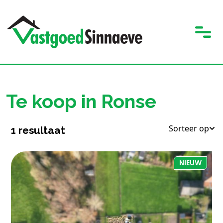
Te koop in Ronse
Sorteer op
1
resultaat
NIEUW
1.243 m²