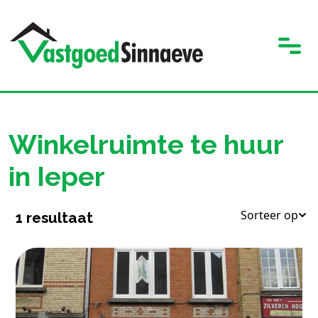
Winkelruimte te huur
in Ieper
Sorteer op
1
resultaat