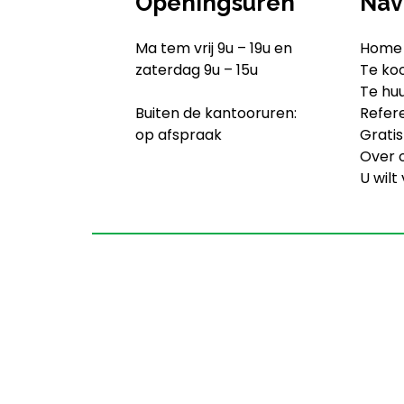
Openingsuren
Nav
Ma tem vrij 9u – 19u en
Home
zaterdag 9u – 15u
Te ko
Te hu
Buiten de kantooruren:
Refer
op afspraak
Gratis
Over 
U wilt