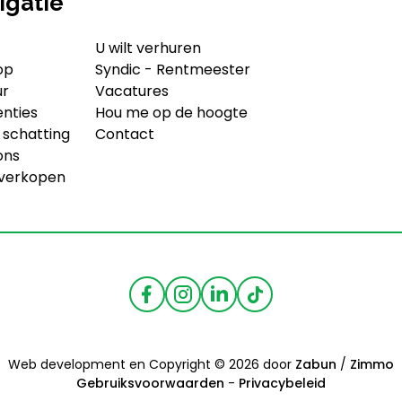
igatie
U wilt verhuren
op
Syndic - Rentmeester
ur
Vacatures
enties
Hou me op de hoogte
 schatting
Contact
ons
 verkopen
Web development en Copyright © 2026 door
Zabun
/
Zimmo
Gebruiksvoorwaarden
-
Privacybeleid