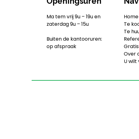
Openingsuren
Nav
Ma tem vrij 9u – 19u en
Home
zaterdag 9u – 15u
Te ko
Te hu
Buiten de kantooruren:
Refer
op afspraak
Gratis
Over 
U wilt