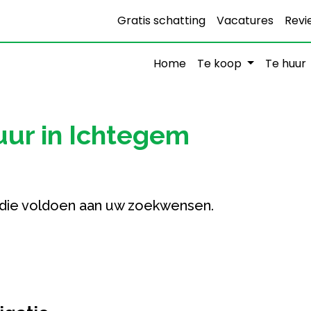
Gratis schatting
Vacatures
Revi
Home
Te koop
Te huur
ur in Ichtegem
die voldoen aan uw zoekwensen.