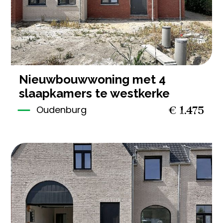
nieuwbouwwoning met 4
slaapkamers te westkerke
€ 1.475
Oudenburg
3
1