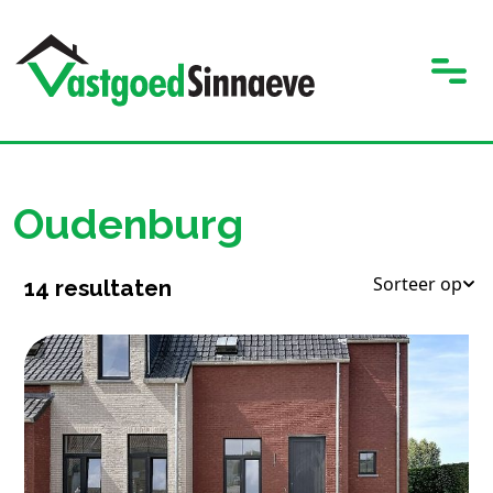
Oudenburg
Sorteer op
14
resultaten
4
1