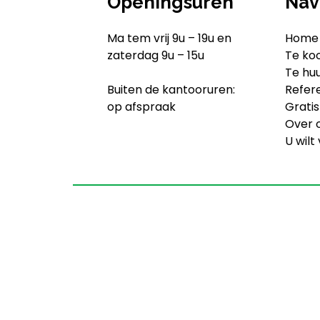
Openingsuren
Nav
Ma tem vrij 9u – 19u en
Home
zaterdag 9u – 15u
Te ko
Te hu
Buiten de kantooruren:
Refer
op afspraak
Gratis
Over 
U wilt