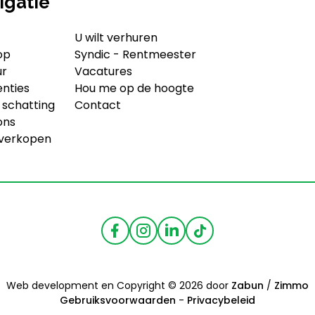
igatie
U wilt verhuren
op
Syndic - Rentmeester
ur
Vacatures
enties
Hou me op de hoogte
 schatting
Contact
ons
 verkopen
Web development en Copyright © 2026 door
Zabun
/
Zimmo
Gebruiksvoorwaarden
-
Privacybeleid