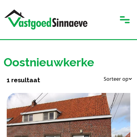
Oostnieuwkerke
Sorteer op
1
resultaat