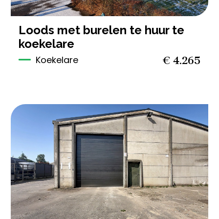
loods met burelen te huur te
koekelare
€ 4.265
Koekelare
285 m²