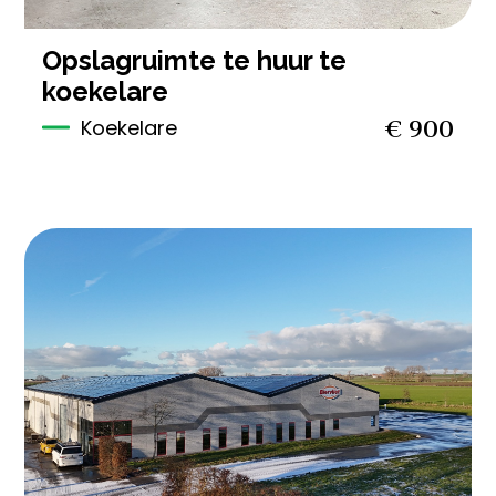
opslagruimte te huur te
koekelare
€ 900
Koekelare
2.904 m²