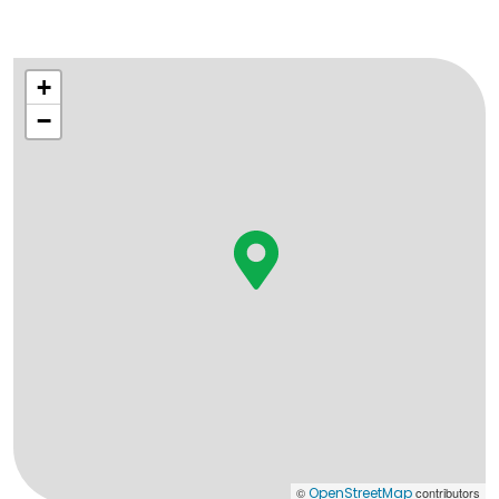
+
−
©
OpenStreetMap
contributors